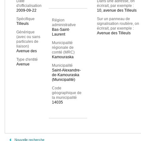
Date
Dans une adresse, on
d'officialisation
écrirait, par exemple :
2009-09-22
10, avenue des Tilleuls
Spécifique
Sur un panneau de
Région
Tilleuls
signalisation routière, on
administrative
écrirait, par exemple :
Bas-Saint-
Générique
Avenue des Tilleuls
Laurent
(avec ou sans
particules de
Municipalité
liaison)
régionale de
Avenue des
comté (MRC)
Kamouraska
Type d'entité
Avenue
Municipalité
Saint-Alexandre-
de-Kamouraska
(Municipalité)
Code
géographique de
la municipalité
14035
Nouvelle recherche