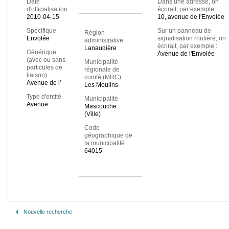
Date
Dans une adresse, on
d'officialisation
écrirait, par exemple :
2010-04-15
10, avenue de l'Envolée
Spécifique
Sur un panneau de
Région
Envolée
signalisation routière, on
administrative
écrirait, par exemple :
Lanaudière
Générique
Avenue de l'Envolée
(avec ou sans
Municipalité
particules de
régionale de
liaison)
comté (MRC)
Avenue de l'
Les Moulins
Type d'entité
Municipalité
Avenue
Mascouche
(Ville)
Code
géographique de
la municipalité
64015
Nouvelle recherche