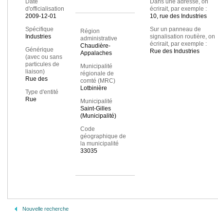
Date
Dans une adresse, on
d'officialisation
écrirait, par exemple :
2009-12-01
10, rue des Industries
Spécifique
Sur un panneau de
Région
Industries
signalisation routière, on
administrative
écrirait, par exemple :
Chaudière-
Générique
Rue des Industries
Appalaches
(avec ou sans
particules de
Municipalité
liaison)
régionale de
Rue des
comté (MRC)
Lotbinière
Type d'entité
Rue
Municipalité
Saint-Gilles
(Municipalité)
Code
géographique de
la municipalité
33035
Nouvelle recherche