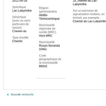
2011-04-26
10, chemin du Lac-
Labyrinthe
Spécifique
Région
Lac-Labyrinthe
Sur un panneau de
administrative
signalisation routière, on
Abitibi-
Générique
écrirait, par exemple :
Témiscamingue
(avec ou sans
Chemin du Lac-Labyrinth
particules de
Municipalité
liaison)
régionale de
Chemin du
comté (MRC)
Hors MRC
Type d'entité
Chemin
Municipalité
Rouyn-Noranda
(Ville)
Code
géographique de
la municipalité
86042
Nouvelle recherche