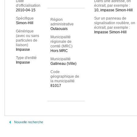
Date
Dans une adresse, on
d'officialisation
écrirait, par exemple :
2010-04-15
10, impasse Simon-Hill
Spécifique
Sur un panneau de
Région
Simon-Hill
signalisation routière, on
administrative
écrirait, par exemple :
Outaouais
Générique
Impasse Simon-Hill
(avec ou sans
Municipalité
particules de
régionale de
liaison)
comté (MRC)
Impasse
Hors MRC
Type d'entité
Municipalité
Impasse
Gatineau (Ville)
Code
géographique de
la municipalité
81017
Nouvelle recherche