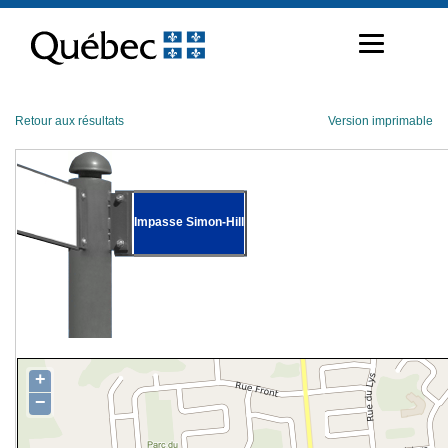
Passer
au
contenu
Retour aux résultats
Version imprimable
Impasse Simon-Hill
+
−