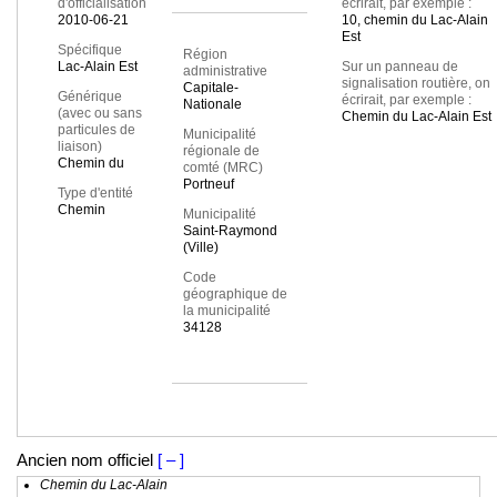
d'officialisation
écrirait, par exemple :
2010-06-21
10, chemin du Lac-Alain
Est
Spécifique
Région
Lac-Alain Est
Sur un panneau de
administrative
signalisation routière, on
Capitale-
Générique
écrirait, par exemple :
Nationale
(avec ou sans
Chemin du Lac-Alain Est
particules de
Municipalité
liaison)
régionale de
Chemin du
comté (MRC)
Portneuf
Type d'entité
Chemin
Municipalité
Saint-Raymond
(Ville)
Code
géographique de
la municipalité
34128
Ancien nom officiel
[ – ]
Chemin du Lac-Alain