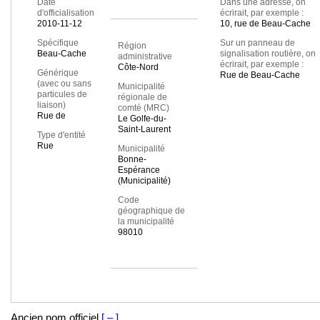
Date
Dans une adresse, on
d'officialisation
écrirait, par exemple :
2010-11-12
10, rue de Beau-Cache
Spécifique
Sur un panneau de
Région
Beau-Cache
signalisation routière, on
administrative
écrirait, par exemple :
Côte-Nord
Générique
Rue de Beau-Cache
(avec ou sans
Municipalité
particules de
régionale de
liaison)
comté (MRC)
Rue de
Le Golfe-du-
Saint-Laurent
Type d'entité
Rue
Municipalité
Bonne-
Espérance
(Municipalité)
Code
géographique de
la municipalité
98010
Ancien nom officiel
[ – ]