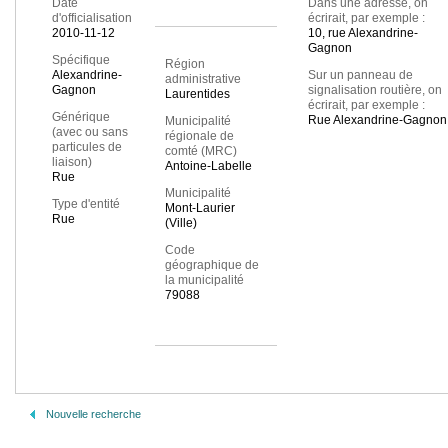
Date
Dans une adresse, on
d'officialisation
écrirait, par exemple :
2010-11-12
10, rue Alexandrine-
Gagnon
Spécifique
Région
Alexandrine-
Sur un panneau de
administrative
Gagnon
signalisation routière, on
Laurentides
écrirait, par exemple :
Générique
Rue Alexandrine-Gagnon
Municipalité
(avec ou sans
régionale de
particules de
comté (MRC)
liaison)
Antoine-Labelle
Rue
Municipalité
Type d'entité
Mont-Laurier
Rue
(Ville)
Code
géographique de
la municipalité
79088
Nouvelle recherche