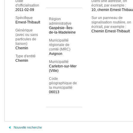
Date
Dans une adresse, on
d'officialisation
écrirait, par exemple :
2011-02-09
10, chemin Ernest-Thibau
Spécifique
Sur un panneau de
Région
Ernest-Thibault
signalisation routière, on
administrative
écrirait, par exemple :
Gaspésie–Îles-
Générique
Chemin Ernest-Thibault
de-la-Madeleine
(avec ou sans
particules de
Municipalité
liaison)
régionale de
Chemin
comté (MRC)
Avignon
Type d'entité
Chemin
Municipalité
Carleton-sur-Mer
(Ville)
Code
géographique de
la municipalité
06013
Nouvelle recherche