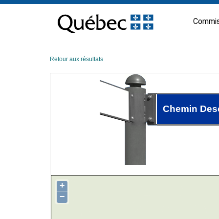
Passer
au
Commis
contenu
Retour aux résultats
Chemin Des
+
−