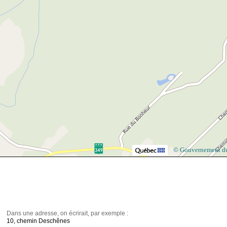
© Gouvernement d
Dans une adresse, on écrirait, par exemple :
10, chemin Deschênes