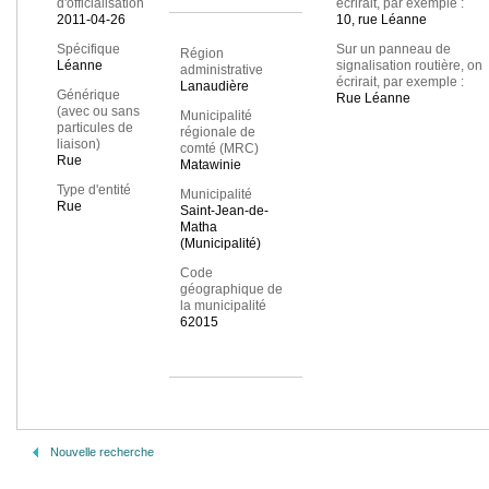
d'officialisation
écrirait, par exemple :
2011-04-26
10, rue Léanne
Spécifique
Sur un panneau de
Région
Léanne
signalisation routière, on
administrative
écrirait, par exemple :
Lanaudière
Générique
Rue Léanne
(avec ou sans
Municipalité
particules de
régionale de
liaison)
comté (MRC)
Rue
Matawinie
Type d'entité
Municipalité
Rue
Saint-Jean-de-
Matha
(Municipalité)
Code
géographique de
la municipalité
62015
Nouvelle recherche