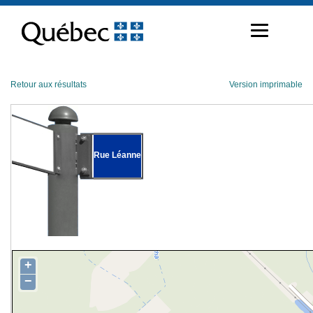
Passer
au
contenu
Retour aux résultats
Version imprimable
Rue Léanne
+
−