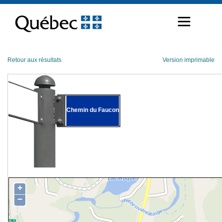
Passer
au
contenu
Retour aux résultats
Version imprimable
Chemin du Faucon
+
−