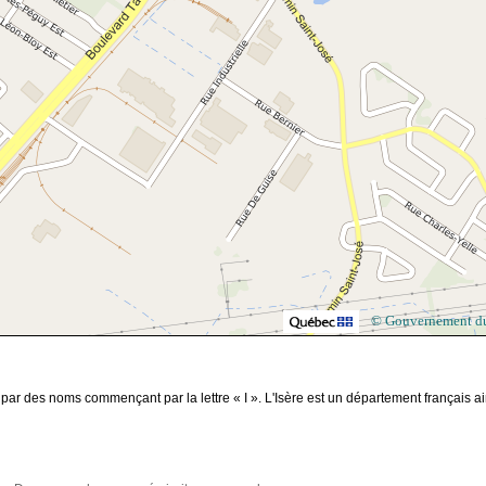
© Gouvernement d
ar des noms commençant par la lettre « I ». L'Isère est un département français ai