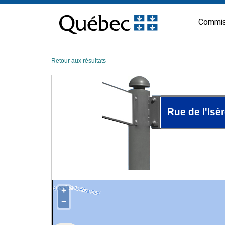
Passer
au
Commis
contenu
Retour aux résultats
Rue de l'Isè
+
−