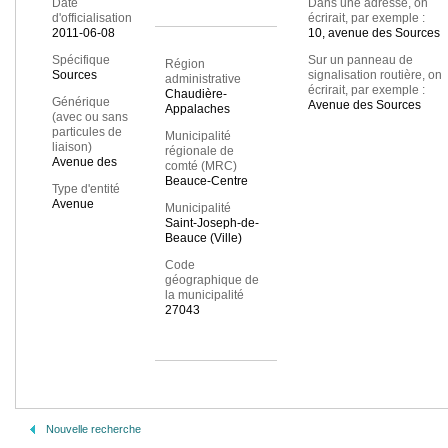
Date
Dans une adresse, on
d'officialisation
écrirait, par exemple :
2011-06-08
10, avenue des Sources
Spécifique
Sur un panneau de
Région
Sources
signalisation routière, on
administrative
écrirait, par exemple :
Chaudière-
Générique
Avenue des Sources
Appalaches
(avec ou sans
particules de
Municipalité
liaison)
régionale de
Avenue des
comté (MRC)
Beauce-Centre
Type d'entité
Avenue
Municipalité
Saint-Joseph-de-
Beauce (Ville)
Code
géographique de
la municipalité
27043
Nouvelle recherche