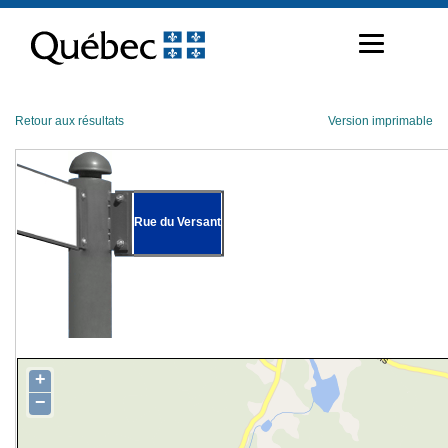
Passer
au
contenu
Retour aux résultats
Version imprimable
Rue du Versant
+
−