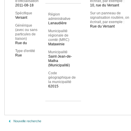
d'officialisation
écrirait, par exemple :
2011-08-18
10, rue du Versant
Spécifique
Sur un panneau de
Région
Versant
signalisation routière, on
administrative
écrirait, par exemple :
Lanaudière
Générique
Rue du Versant
(avec ou sans
Municipalité
particules de
régionale de
liaison)
comté (MRC)
Rue du
Matawinie
Type d'entité
Municipalité
Rue
Saint-Jean-de-
Matha
(Municipalité)
Code
géographique de
la municipalité
62015
Nouvelle recherche