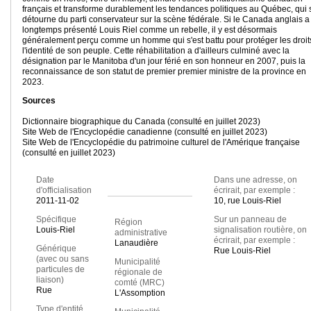
français et transforme durablement les tendances politiques au Québec, qui 
détourne du parti conservateur sur la scène fédérale. Si le Canada anglais a
longtemps présenté Louis Riel comme un rebelle, il y est désormais
généralement perçu comme un homme qui s'est battu pour protéger les droit
l'identité de son peuple. Cette réhabilitation a d'ailleurs culminé avec la
désignation par le Manitoba d'un jour férié en son honneur en 2007, puis la
reconnaissance de son statut de premier premier ministre de la province en
2023.
Sources
Dictionnaire biographique du Canada (consulté en juillet 2023)
Site Web de l'Encyclopédie canadienne (consulté en juillet 2023)
Site Web de l'Encyclopédie du patrimoine culturel de l'Amérique française
(consulté en juillet 2023)
Date
Dans une adresse, on
d'officialisation
écrirait, par exemple :
2011-11-02
10, rue Louis-Riel
Spécifique
Sur un panneau de
Région
Louis-Riel
signalisation routière, on
administrative
écrirait, par exemple :
Lanaudière
Générique
Rue Louis-Riel
(avec ou sans
Municipalité
particules de
régionale de
liaison)
comté (MRC)
Rue
L'Assomption
Type d'entité