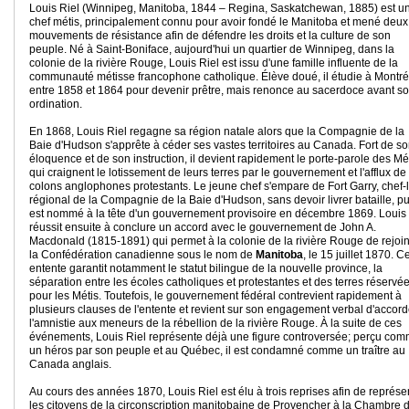
Louis Riel (Winnipeg, Manitoba, 1844 – Regina, Saskatchewan, 1885) est u
chef métis, principalement connu pour avoir fondé le Manitoba et mené deux
mouvements de résistance afin de défendre les droits et la culture de son
peuple. Né à Saint-Boniface, aujourd'hui un quartier de Winnipeg, dans la
colonie de la rivière Rouge, Louis Riel est issu d'une famille influente de la
communauté métisse francophone catholique. Élève doué, il étudie à Montré
entre 1858 et 1864 pour devenir prêtre, mais renonce au sacerdoce avant s
ordination.
En 1868, Louis Riel regagne sa région natale alors que la Compagnie de la
Baie d'Hudson s'apprête à céder ses vastes territoires au Canada. Fort de s
éloquence et de son instruction, il devient rapidement le porte-parole des Mét
qui craignent le lotissement de leurs terres par le gouvernement et l'afflux de
colons anglophones protestants. Le jeune chef s'empare de Fort Garry, chef-
régional de la Compagnie de la Baie d'Hudson, sans devoir livrer bataille, pu
est nommé à la tête d'un gouvernement provisoire en décembre 1869. Louis 
réussit ensuite à conclure un accord avec le gouvernement de John A.
Macdonald (1815-1891) qui permet à la colonie de la rivière Rouge de rejoi
la Confédération canadienne sous le nom de
Manitoba
, le 15 juillet 1870. C
entente garantit notamment le statut bilingue de la nouvelle province, la
séparation entre les écoles catholiques et protestantes et des terres réservé
pour les Métis. Toutefois, le gouvernement fédéral contrevient rapidement à
plusieurs clauses de l'entente et revient sur son engagement verbal d'accord
l'amnistie aux meneurs de la rébellion de la rivière Rouge. À la suite de ces
événements, Louis Riel représente déjà une figure controversée; perçu co
un héros par son peuple et au Québec, il est condamné comme un traître au
Canada anglais.
Au cours des années 1870, Louis Riel est élu à trois reprises afin de représe
les citoyens de la circonscription manitobaine de Provencher à la Chambre 