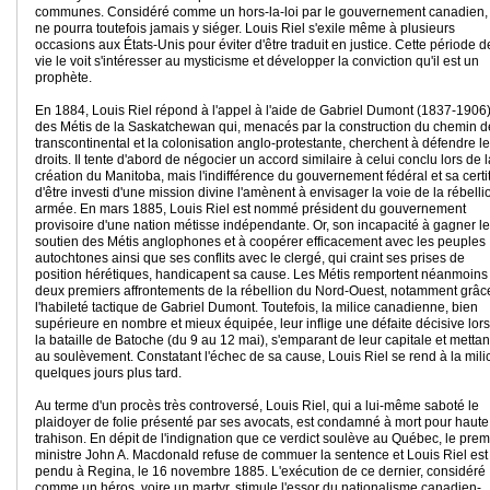
communes. Considéré comme un hors-la-loi par le gouvernement canadien, 
ne pourra toutefois jamais y siéger. Louis Riel s'exile même à plusieurs
occasions aux États-Unis pour éviter d'être traduit en justice. Cette période d
vie le voit s'intéresser au mysticisme et développer la conviction qu'il est un
prophète.
En 1884, Louis Riel répond à l'appel à l'aide de Gabriel Dumont (1837-1906)
des Métis de la Saskatchewan qui, menacés par la construction du chemin de
transcontinental et la colonisation anglo-protestante, cherchent à défendre l
droits. Il tente d'abord de négocier un accord similaire à celui conclu lors de l
création du Manitoba, mais l'indifférence du gouvernement fédéral et sa cert
d'être investi d'une mission divine l'amènent à envisager la voie de la rébelli
armée. En mars 1885, Louis Riel est nommé président du gouvernement
provisoire d'une nation métisse indépendante. Or, son incapacité à gagner le
soutien des Métis anglophones et à coopérer efficacement avec les peuples
autochtones ainsi que ses conflits avec le clergé, qui craint ses prises de
position hérétiques, handicapent sa cause. Les Métis remportent néanmoins
deux premiers affrontements de la rébellion du Nord-Ouest, notamment grâc
l'habileté tactique de Gabriel Dumont. Toutefois, la milice canadienne, bien
supérieure en nombre et mieux équipée, leur inflige une défaite décisive lor
la bataille de Batoche (du 9 au 12 mai), s'emparant de leur capitale et mettant
au soulèvement. Constatant l'échec de sa cause, Louis Riel se rend à la mili
quelques jours plus tard.
Au terme d'un procès très controversé, Louis Riel, qui a lui-même saboté le
plaidoyer de folie présenté par ses avocats, est condamné à mort pour haute
trahison. En dépit de l'indignation que ce verdict soulève au Québec, le prem
ministre John A. Macdonald refuse de commuer la sentence et Louis Riel est
pendu à Regina, le 16 novembre 1885. L'exécution de ce dernier, considéré
comme un héros, voire un martyr, stimule l'essor du nationalisme canadien-