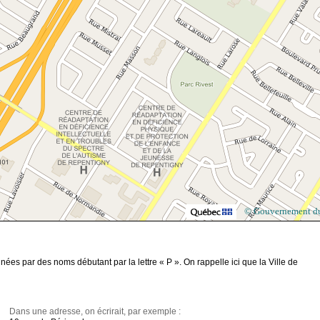
© Gouvernement d
es par des noms débutant par la lettre « P ». On rappelle ici que la Ville de
Dans une adresse, on écrirait, par exemple :