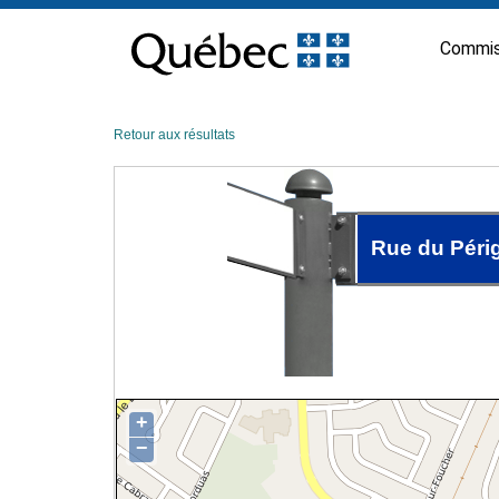
Passer
au
Commis
contenu
Retour aux résultats
Rue du Péri
+
−