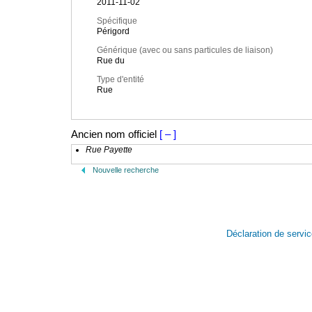
2011-11-02
Spécifique
Périgord
Générique (avec ou sans particules de liaison)
Rue du
Type d'entité
Rue
Ancien nom officiel
[ – ]
Rue Payette
Nouvelle recherche
Déclaration de servi