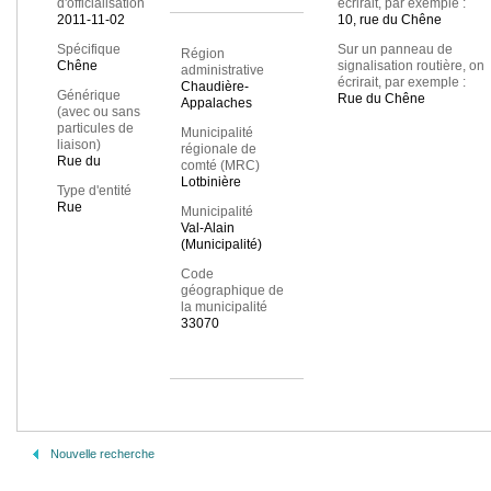
d'officialisation
écrirait, par exemple :
2011-11-02
10, rue du Chêne
Spécifique
Sur un panneau de
Région
Chêne
signalisation routière, on
administrative
écrirait, par exemple :
Chaudière-
Générique
Rue du Chêne
Appalaches
(avec ou sans
particules de
Municipalité
liaison)
régionale de
Rue du
comté (MRC)
Lotbinière
Type d'entité
Rue
Municipalité
Val-Alain
(Municipalité)
Code
géographique de
la municipalité
33070
Nouvelle recherche