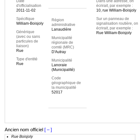
Date
Dans une adresse, on
d'officialisation
écrirait, par exemple :
2011-11-02
10, rue William-Boisjoly
Spécifique
Sur un panneau de
Région
William-Boisjoly
signalisation routière, on
administrative
écrirait, par exemple :
Lanaudière
Générique
Rue William-Boisjoly
(avec ou sans
Municipalité
particules de
régionale de
liaison)
comté (MRC)
Rue
D'Autray
Type d'entité
Municipalité
Rue
Lanoraie
(Municipalité)
Code
géographique de
la municipalité
52017
Ancien nom officiel
[ – ]
Rue Boisjoly