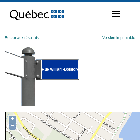
Passer
au
contenu
Retour aux résultats
Version imprimable
Rue William-Boisjoly
+
−