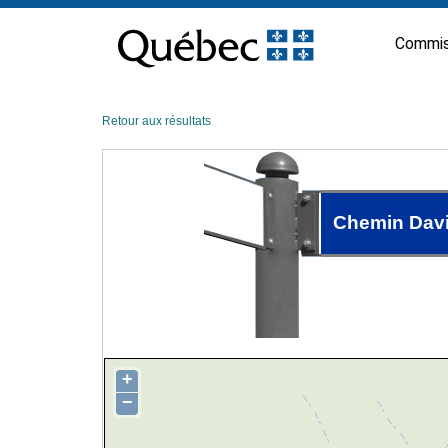
Passer
au
Commis
contenu
Retour aux résultats
Chemin Dav
+
−