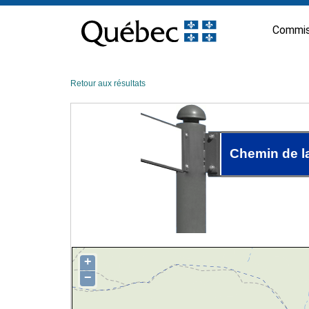
Passer
au
Commis
contenu
Retour aux résultats
Chemin de l
+
−