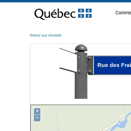
Passer
au
Commis
contenu
Retour aux résultats
Rue des Fra
+
−