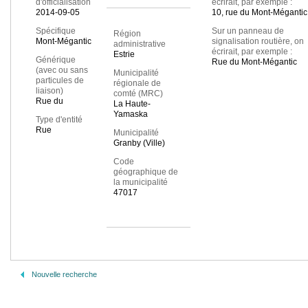
d'officialisation
écrirait, par exemple :
2014-09-05
10, rue du Mont-Mégantic
Spécifique
Sur un panneau de
Région
Mont-Mégantic
signalisation routière, on
administrative
écrirait, par exemple :
Estrie
Générique
Rue du Mont-Mégantic
(avec ou sans
Municipalité
particules de
régionale de
liaison)
comté (MRC)
Rue du
La Haute-
Yamaska
Type d'entité
Rue
Municipalité
Granby (Ville)
Code
géographique de
la municipalité
47017
Nouvelle recherche