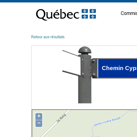
Passer
au
Commis
contenu
Retour aux résultats
Chemin Cyp
+
−