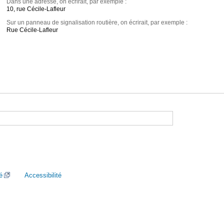
Dans une adresse, on écrirait, par exemple :
10, rue Cécile-Lafleur
Sur un panneau de signalisation routière, on écrirait, par exemple :
Rue Cécile-Lafleur
é
Accessibilité