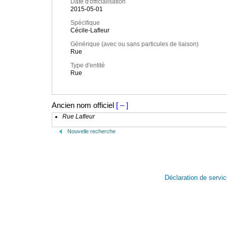
Date d'officialisation
2015-05-01
Spécifique
Cécile-Lafleur
Générique (avec ou sans particules de liaison)
Rue
Type d'entité
Rue
Ancien nom officiel
[ – ]
Rue Lafleur
Nouvelle recherche
Déclaration de servi