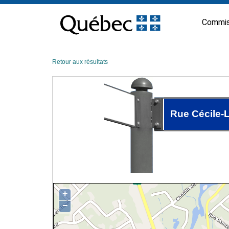
Passer
au
Commis
contenu
Retour aux résultats
Rue Cécile-L
+
−