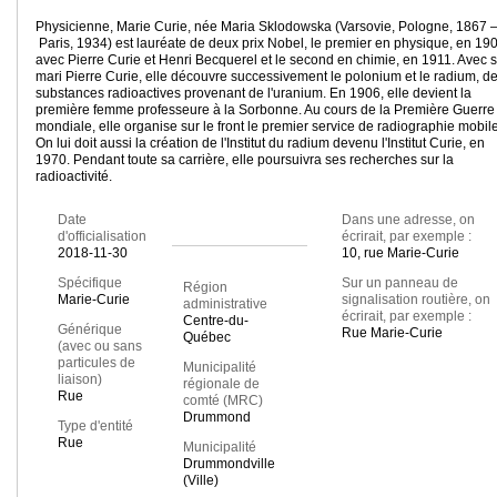
Physicienne, Marie Curie, née Maria Sklodowska (Varsovie, Pologne, 1867 
Paris, 1934) est lauréate de deux prix Nobel, le premier en physique, en 19
avec Pierre Curie et Henri Becquerel et le second en chimie, en 1911. Avec 
mari Pierre Curie, elle découvre successivement le polonium et le radium, d
substances radioactives provenant de l'uranium. En 1906, elle devient la
première femme professeure à la Sorbonne. Au cours de la Première Guerre
mondiale, elle organise sur le front le premier service de radiographie mobile
On lui doit aussi la création de l'Institut du radium devenu l'Institut Curie, en
1970. Pendant toute sa carrière, elle poursuivra ses recherches sur la
radioactivité.
Date
Dans une adresse, on
d'officialisation
écrirait, par exemple :
2018-11-30
10, rue Marie-Curie
Spécifique
Sur un panneau de
Région
Marie-Curie
signalisation routière, on
administrative
écrirait, par exemple :
Centre-du-
Générique
Rue Marie-Curie
Québec
(avec ou sans
particules de
Municipalité
liaison)
régionale de
Rue
comté (MRC)
Drummond
Type d'entité
Rue
Municipalité
Drummondville
(Ville)