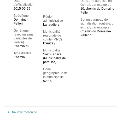
Date
Dans une adresse, on
d'officialisation
écrirait, par exemple :
2015-09-25
10, chemin du Domaine-
Pellerin
Spécifique
Région
Domaine-
Sur un panneau de
administrative
Pellerin
signalisation routière, on
Lanaudière
écrirait, par exemple :
Générique
Chemin du Domaine-
Municipalité
(avec ou sans
Pellerin
régionale de
particules de
comté (MRC)
liaison)
D'Autray
Chemin du
Municipalité
Type d'entité
Saint-Didace
Chemin
(Municipalité de
paroisse)
Code
géographique de
la municipalité
52090
Nouvelle recherche