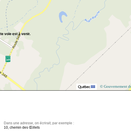
te voie est à venir.
© Gouvernement d
Dans une adresse, on écrirait, par exemple :
10, chemin des Œillets