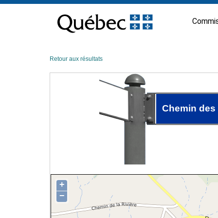
Passer
au
Commis
contenu
Retour aux résultats
Chemin des 
+
−