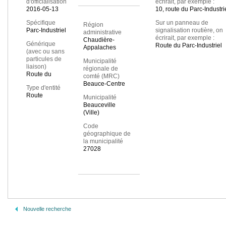
d'officialisation
écrirait, par exemple :
2016-05-13
10, route du Parc-Industri
Spécifique
Sur un panneau de
Région
Parc-Industriel
signalisation routière, on
administrative
écrirait, par exemple :
Chaudière-
Générique
Route du Parc-Industriel
Appalaches
(avec ou sans
particules de
Municipalité
liaison)
régionale de
Route du
comté (MRC)
Beauce-Centre
Type d'entité
Route
Municipalité
Beauceville
(Ville)
Code
géographique de
la municipalité
27028
Nouvelle recherche