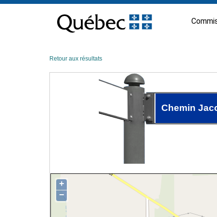
Passer
au
Commis
contenu
Retour aux résultats
Chemin Jac
+
−