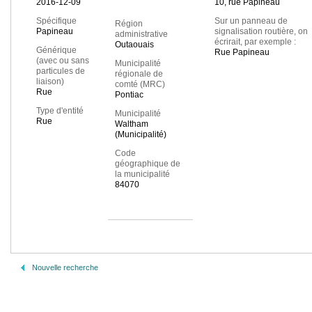
2016-12-09
10, rue Papineau
Spécifique
Sur un panneau de
Région
Papineau
signalisation routière, on
administrative
écrirait, par exemple :
Outaouais
Générique
Rue Papineau
(avec ou sans
Municipalité
particules de
régionale de
liaison)
comté (MRC)
Rue
Pontiac
Type d'entité
Municipalité
Rue
Waltham
(Municipalité)
Code
géographique de
la municipalité
84070
Nouvelle recherche