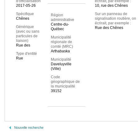
d'officialisation
écrirait, par exemple :
2017-05-26
10, rue des Chênes
Spécifique
Sur un panneau de
Région
Chênes
signalisation routière, on
administrative
écrirait, par exemple :
Centre-du-
Générique
Rue des Chênes
Québec
(avec ou sans
particules de
Municipalité
liaison)
régionale de
Rue des
comté (MRC)
Arthabaska
Type d'entité
Rue
Municipalité
Daveluyville
(Ville)
Code
géographique de
la municipalité
39152
Nouvelle recherche