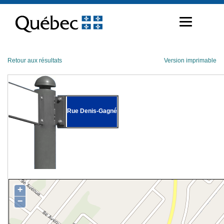
Passer
au
contenu
Retour aux résultats
Version imprimable
Rue Denis-Gagné
+
−