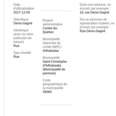
Date
Dans une adresse, on
d'officialisation
écrirait, par exemple :
2017-12-05
10, rue Denis-Gagné
Spécifique
Sur un panneau de
Région
Denis-Gagné
signalisation routière, on
administrative
écrirait, par exemple :
Centre-du-
Générique
Rue Denis-Gagné
Québec
(avec ou sans
particules de
Municipalité
liaison)
régionale de
Rue
comté (MRC)
Arthabaska
Type d'entité
Rue
Municipalité
Saint-Christophe-
d'Arthabaska
(Municipalité de
paroisse)
Code
géographique de
la municipalité
39060