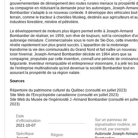
gouvernementale de déneigement des routes rurales menace la prospérité 
sa compagnie en réduisant la demande pour les autoneiges, Joseph-Arman
Bombardier s'adapte à ce nouveau contexte. Il développe des véhicules tout
terrain, comme le tracteur à chenilles Muskeg, destinés aux agriculteurs et a
industries forestière, minière et pétrolière.
Le développement de moteurs plus légers permet enfin à Joseph-Armand
Bombardier de réaliser, en 1959, son rêve de toujours, soit la conception d'u
autoneige miniature. Commercialisée sous le nom de Ski-Doo, cette inventio
révèle rapidement son plus grand succès. L'apparition de la motoneige
transforme la vie des communautés du Grand Nord et fait naître un nouveau
loisir hivernal. Joseph-Armand Bombardier décède en 1964 alors que sa
compagnie, propulsée par cette invention, connaît une période de croissanc
fulgurante. Inventeur remarquable et entrepreneur visionnaire, il a jeté les b
de l'entreprise multinationale qu'est devenue la société Bombardier tout en
assurant la prospérité de sa région natale.
Sources
Répertoire du patrimoine culturel du Québec (consulté en juillet 2023)
Site Web de l'Encyclopédie canadienne (consulté en juillet 2023)
Site Web du Musée de l'ingéniosité J.-Armand Bombardier (consulté en juille
2023)
Date
Sur un panneau de
d'officialisation
signalisation routière, on
2021-10-07
écrirait, par exemple :
Spécifique
Autoroute Joseph-Arman
Région