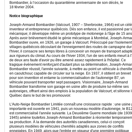
Bombardier, à l’occasion du quarantième anniversaire de son décès, le
18 février 2004.
Notice biographique
Joseph-Armand Bombardier (Valcourt, 1907 – Sherbrooke, 1964) est un cél
inventeur et entrepreneur québécois. Dès son enfance, il est passionné par l
mécanique; il développe même un prototype de motoneige à l'âge de 15 ans
Après avoir brièvement étudié le génie mécanique à Montréal, Joseph-Arm
Bombardier ouvre, en 1926, un garage à Valcourt. Préoccupé par l'isolement
villages québécois découlant de l'enneigement des routes de campagne dur
l'hiver, il consacre ses temps libres à concevoir un moyen de transport adapt
aux rigueurs du climat. Au cours de l'hiver 1934, l'un de ses enfants meurt à l
de deux ans faute d'avoir pu être amené assez rapidement à l'hôpital. Ce
tragique événement renforçant d'autant plus sa détermination, Joseph-Arma
Bombardier réussit, l'année suivante, à mettre au point un véhicule à chenill
en caoutchouc capable de circuler sur la neige. En 1937, il obtient un brevet
pour son invention et entame la commercialisation de l'autoneige B7, un
véhicule pouvant transporter sept passagers. Visionnaire, Joseph-Armand
Bombardier transforme son garage en usine afin de produire lui-même ses
autoneiges, offrant ainsi des emplois à la population de Valcourt, et sillonne 
Québec dans le but de les promouvoir.
L'Auto-Neige Bombardier Limitée connaît une croissance rapide : une usine 
importante est ouverte en 1941, puis un nouveau modèle d'autoneige, le B12
est commercialisé l'année suivante. La Deuxième Guerre mondiale (de 1939
1945) amène toutefois Joseph-Armand Bombardier à réorienter temporaire
sa production. À la demande des autorités canadiennes, celui-ci conçoit
plusieurs modèles de véhicules chenillés adaptés aux zones de conflits
enneigées. En 1949, alors que l'entrée en vigueur d'une première politique