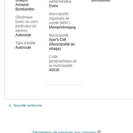
Joseph-
Bombardier
administrative
Armand-
Estrie
Bombardier
Municipalité
Générique
régionale de
(avec ou sans
comté (MRC)
particules de
Memphrémagog
liaison)
Autoroute
Municipalité
Ayer's Cliff
Type d'entité
(Municipalité de
Autoroute
village)
Code
géographique de
la municipalité
45035
Nouvelle recherche
Déclaration de services aux citoyens