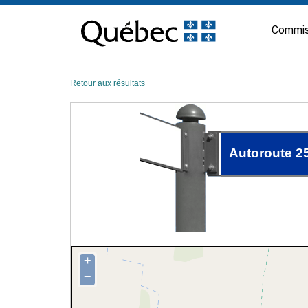
Passer
au
Commis
contenu
Retour aux résultats
Autoroute 2
+
−