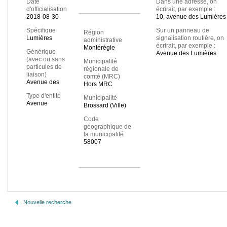
Date
Dans une adresse, on
d'officialisation
écrirait, par exemple :
2018-08-30
10, avenue des Lumières
Spécifique
Sur un panneau de
Région
Lumières
signalisation routière, on
administrative
écrirait, par exemple :
Montérégie
Générique
Avenue des Lumières
(avec ou sans
Municipalité
particules de
régionale de
liaison)
comté (MRC)
Avenue des
Hors MRC
Type d'entité
Municipalité
Avenue
Brossard (Ville)
Code
géographique de
la municipalité
58007
Nouvelle recherche