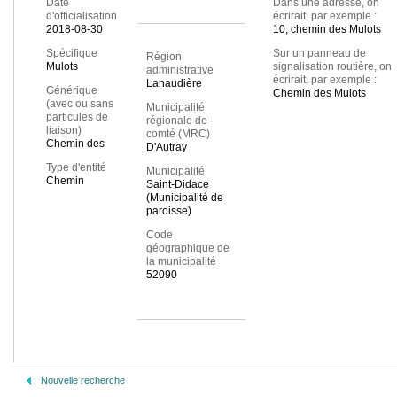
Date
Dans une adresse, on
d'officialisation
écrirait, par exemple :
2018-08-30
10, chemin des Mulots
Spécifique
Sur un panneau de
Région
Mulots
signalisation routière, on
administrative
écrirait, par exemple :
Lanaudière
Générique
Chemin des Mulots
(avec ou sans
Municipalité
particules de
régionale de
liaison)
comté (MRC)
Chemin des
D'Autray
Type d'entité
Municipalité
Chemin
Saint-Didace
(Municipalité de
paroisse)
Code
géographique de
la municipalité
52090
Nouvelle recherche