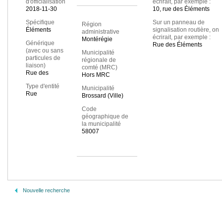
d'officialisation
écrirait, par exemple :
2018-11-30
10, rue des Éléments
Spécifique
Sur un panneau de
Région
Éléments
signalisation routière, on
administrative
écrirait, par exemple :
Montérégie
Générique
Rue des Éléments
(avec ou sans
Municipalité
particules de
régionale de
liaison)
comté (MRC)
Rue des
Hors MRC
Type d'entité
Municipalité
Rue
Brossard (Ville)
Code
géographique de
la municipalité
58007
Nouvelle recherche