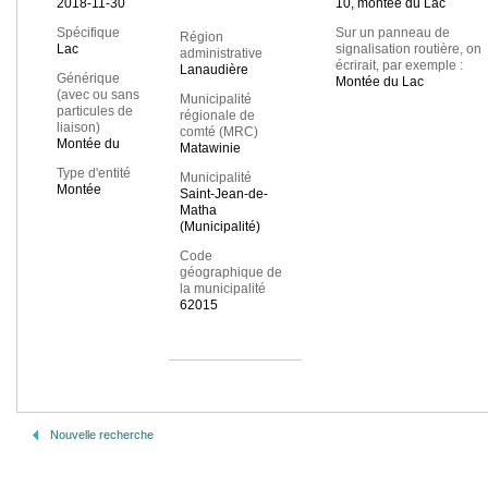
2018-11-30
10, montée du Lac
Spécifique
Sur un panneau de
Région
Lac
signalisation routière, on
administrative
écrirait, par exemple :
Lanaudière
Générique
Montée du Lac
(avec ou sans
Municipalité
particules de
régionale de
liaison)
comté (MRC)
Montée du
Matawinie
Type d'entité
Municipalité
Montée
Saint-Jean-de-
Matha
(Municipalité)
Code
géographique de
la municipalité
62015
Nouvelle recherche