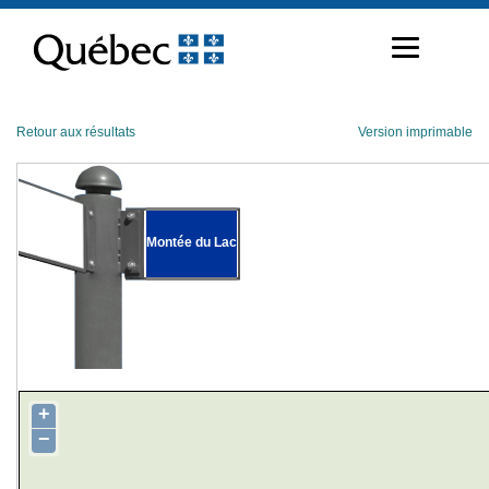
Passer
au
contenu
Retour aux résultats
Version imprimable
Montée du Lac
+
−