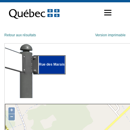
Passer
au
contenu
Retour aux résultats
Version imprimable
Rue des Marais
+
−