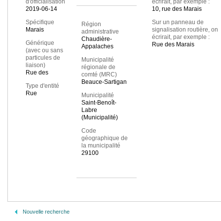
d'officialisation
écrirait, par exemple :
2019-06-14
10, rue des Marais
Spécifique
Sur un panneau de
Région
Marais
signalisation routière, on
administrative
écrirait, par exemple :
Chaudière-
Générique
Rue des Marais
Appalaches
(avec ou sans
particules de
Municipalité
liaison)
régionale de
Rue des
comté (MRC)
Beauce-Sartigan
Type d'entité
Rue
Municipalité
Saint-Benoît-
Labre
(Municipalité)
Code
géographique de
la municipalité
29100
Nouvelle recherche