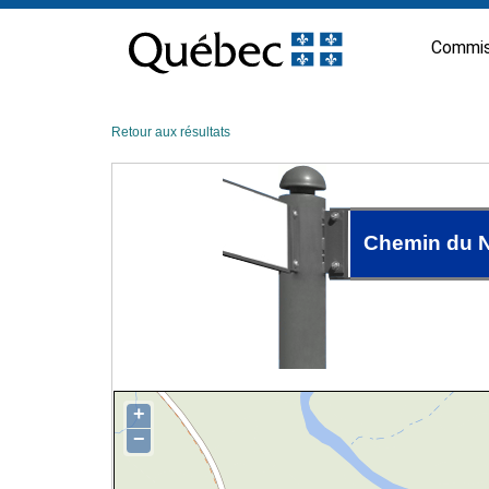
Passer
au
Commis
contenu
Retour aux résultats
Chemin du N
+
−