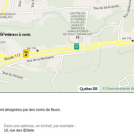
te voie est à venir.
© Gouvernement d
ont désignées par des noms de fleurs.
Dans une adresse, on écrirait, par exemple :
10, rue des Œillets