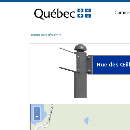
Passer
au
Commis
contenu
Retour aux résultats
Rue des Œill
+
−