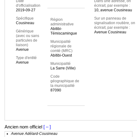
Date
Dans une adresse, on
d'officialisation
écrirait, par exemple :
2019-09-27
10, avenue Cousineau
Spécifique
Sur un panneau de
Région
Cousineau
signalisation routière, on
administrative
écrirait, par exemple :
Abitibi-
Générique
Avenue Cousineau
Témiscamingue
(avec ou sans
particules de
Municipalité
liaison)
régionale de
Avenue
comté (MRC)
Abitibi-Ouest
Type d'entité
Avenue
Municipalité
La Sarre (Ville)
Code
géographique de
la municipalité
87090
Ancien nom officiel
[ – ]
Avenue Adélard-Cousineau