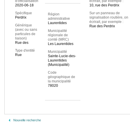
d'officialisation
écrirait, par exemple :
2020-06-18
10, rue des Perdrix
Spécifique
Sur un panneau de
Région
Perdrix
signalisation routière, on
administrative
écrirait, par exemple :
Laurentides
Générique
Rue des Perdrix
(avec ou sans
Municipalité
particules de
régionale de
liaison)
comté (MRC)
Rue des
Les Laurentides
Type d'entité
Municipalité
Rue
Sainte-Lucie-des-
Laurentides
(Municipalité)
Code
géographique de
la municipalité
78020
Nouvelle recherche