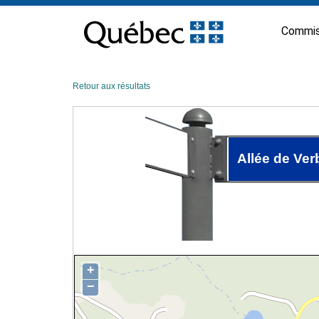
Passer
au
Commis
contenu
Retour aux résultats
Allée de Ver
+
−