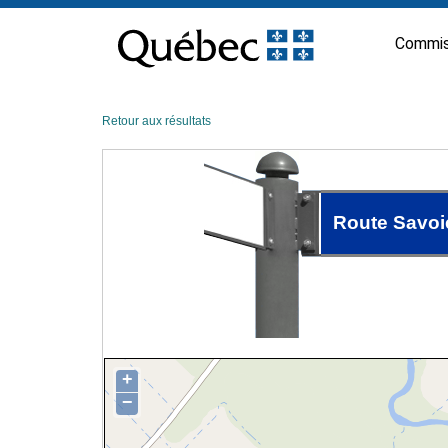
Passer
au
Commis
contenu
Retour aux résultats
Route Savoi
+
−