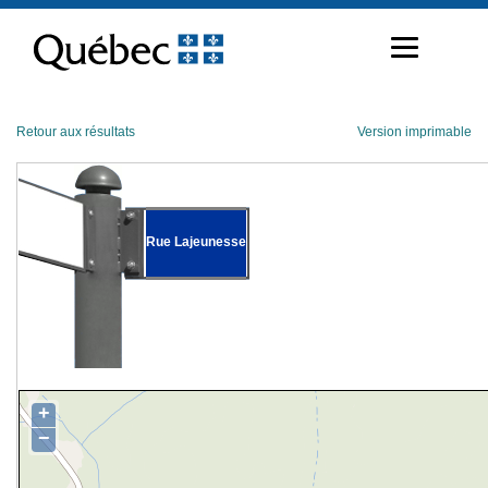
Passer
au
contenu
Retour aux résultats
Version imprimable
Rue Lajeunesse
+
−