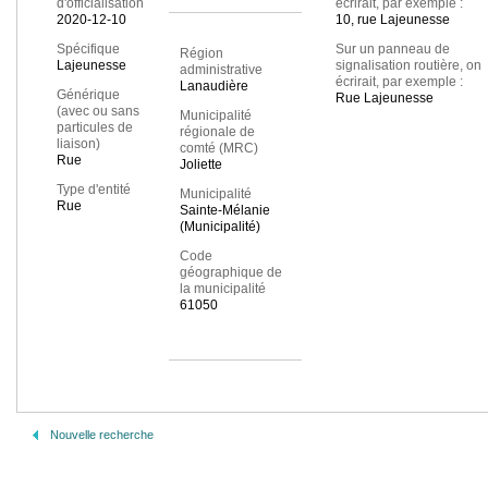
d'officialisation
écrirait, par exemple :
2020-12-10
10, rue Lajeunesse
Spécifique
Sur un panneau de
Région
Lajeunesse
signalisation routière, on
administrative
écrirait, par exemple :
Lanaudière
Générique
Rue Lajeunesse
(avec ou sans
Municipalité
particules de
régionale de
liaison)
comté (MRC)
Rue
Joliette
Type d'entité
Municipalité
Rue
Sainte-Mélanie
(Municipalité)
Code
géographique de
la municipalité
61050
Nouvelle recherche