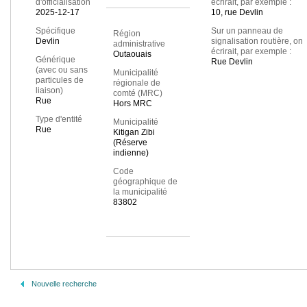
d'officialisation
écrirait, par exemple :
2025-12-17
10, rue Devlin
Spécifique
Sur un panneau de
Région
Devlin
signalisation routière, on
administrative
écrirait, par exemple :
Outaouais
Générique
Rue Devlin
(avec ou sans
Municipalité
particules de
régionale de
liaison)
comté (MRC)
Rue
Hors MRC
Type d'entité
Municipalité
Rue
Kitigan Zibi
(Réserve
indienne)
Code
géographique de
la municipalité
83802
Nouvelle recherche