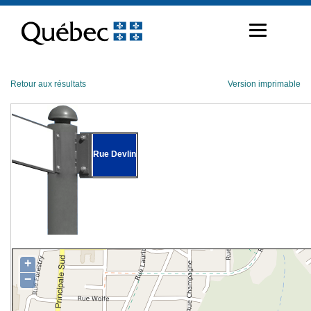
Passer
au
contenu
Retour aux résultats
Version imprimable
Rue Devlin
+
−