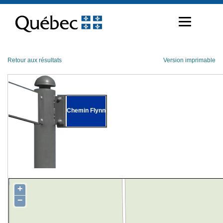
Passer
au
contenu
Retour aux résultats
Version imprimable
Chemin Flynn
+
−