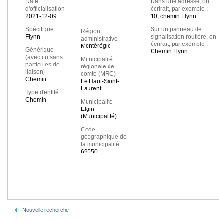
Date
Dans une adresse, on
d'officialisation
écrirait, par exemple :
2021-12-09
10, chemin Flynn
Spécifique
Sur un panneau de
Région
Flynn
signalisation routière, on
administrative
écrirait, par exemple :
Montérégie
Générique
Chemin Flynn
(avec ou sans
Municipalité
particules de
régionale de
liaison)
comté (MRC)
Chemin
Le Haut-Saint-
Laurent
Type d'entité
Chemin
Municipalité
Elgin
(Municipalité)
Code
géographique de
la municipalité
69050
Nouvelle recherche