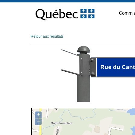
Passer
au
Commis
contenu
Retour aux résultats
Rue du Can
+
−